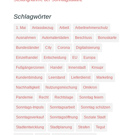
Schlagwörter
1. Mai
Anlassbezug
Arbeit
Arbeitnehmerschutz
Ausnahmen
Automatenläden
Beschluss
Bonuskarte
Bundesländer
City
Corona
Digitalisierung
Einzelhandel
Entscheidung
EU
Europa
Fußgängerzonen
Handel
Innenstadt
Knsupr
Kundenbindung
Leerstand
Lieferdienst
Marketing
Nachhaltigkeit
Nutzungsmischung
Omikron
Pandemie
Recht
Rechtslage
Sonntag feiern
Sonntags-Impuls
Sonntagsarbeit
Sonntag schützen
Sonntagsverkauf
Sonntagsöffnung
Soziale Stadt
Stadtentwicklung
Stadtplanung
Strafen
Tegut