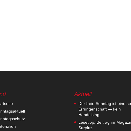
nü
Aktuell
artseite
Der freie Sonntag ist eine so
Errungenschaft — kein
nntagsaktuell
Handelstag
nntagsschutz
Lesetipp: Beitrag im Magazi
terialien
Surplus