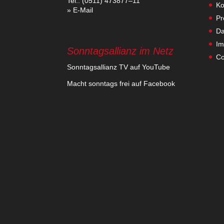
Tel.: (0511) 473877–11
Ko
» E‑Mail
Pr
Da
Im
Sonntagsallianz im Netz
Co
Sonn­tags­al­lianz TV auf YouTube
Macht sonn­tags frei auf Facebook