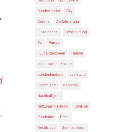
Beschluss
Bonuskarte
Bundesländer
City
on
Corona
Digitalisierung
Einzelhandel
Entscheidung
EU
Europa
Fußgängerzonen
Handel
Innenstadt
Knsupr
Kundenbindung
Leerstand
d
Lieferdienst
Marketing
Nachhaltigkeit
Nutzungsmischung
Omikron
t­
r­
Pandemie
Recht
Rechtslage
Sonntag feiern