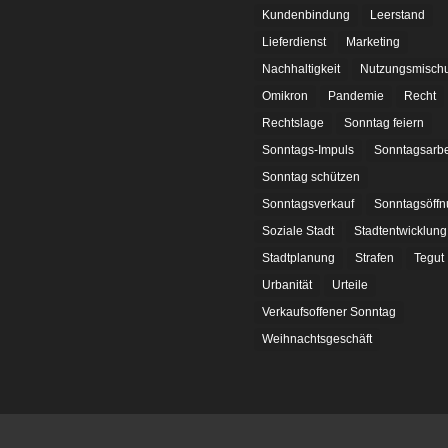
Kundenbindung
Leerstand
Lieferdienst
Marketing
Nachhaltigkeit
Nutzungsmisch
Omikron
Pandemie
Recht
Rechtslage
Sonntag feiern
Sonntags-Impuls
Sonntagsarbe
Sonntag schützen
Sonntagsverkauf
Sonntagsöffn
Soziale Stadt
Stadtentwicklung
Stadtplanung
Strafen
Tegut
Urbanität
Urteile
Verkaufsoffener Sonntag
Weihnachtsgeschäft