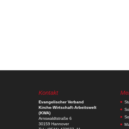
Kontakt
Me
Evan­ge­li­scher Verband
St
Kirche-Wirt­schaft-Arbeits­welt
So
(KWA)
So
Arns­waldt­straße 6
30159 Hannover
Ma