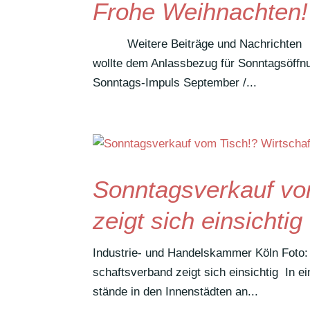
Frohe Weihnachten!
Weitere Beiträge und Nachrichten Anla
wollte dem Anlass­bezug für Sonn­tags­öff
Sonntags-Impuls September /...
Sonntagsverkauf vo
zeigt sich einsichtig
Indus­trie- und Handels­kammer Köln Foto:
schafts­ver­band zeigt sich einsichtig In ein
stände in den Innen­städten an...