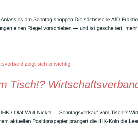
sslos am Sonntag shoppen Die säch­si­sche AfD-Frak­­ti
­nungen einen Riegel vorschieben — und ist gescheitert. mehr
m Tisch!? Wirtschaftsverban
 IHK / Olaf Wull-Nickel Sonn­tags­ver­kauf vom Tisch!? Wir
em aktu­ellen Posi­ti­ons­pa­pier pran­gert die IHK-Köln die Lee