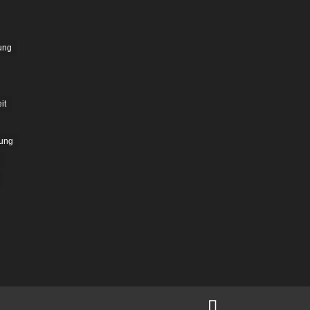
ung
it
ung