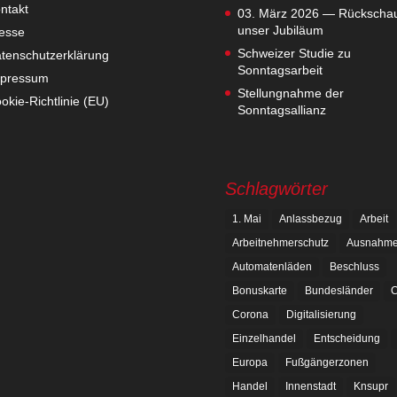
ntakt
03. März 2026 — Rückschau
unser Jubiläum
esse
Schweizer Studie zu
tenschutzerklärung
Sonntagsarbeit
pressum
Stellungnahme der
okie-Richtlinie (EU)
Sonntagsallianz
Schlagwörter
1. Mai
Anlassbezug
Arbeit
Arbeitnehmerschutz
Ausnahm
Automatenläden
Beschluss
Bonuskarte
Bundesländer
C
Corona
Digitalisierung
Einzelhandel
Entscheidung
Europa
Fußgängerzonen
Handel
Innenstadt
Knsupr