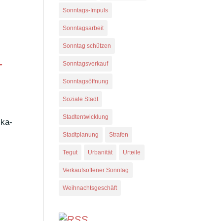
Sonntags-Impuls
Sonntagsarbeit
Sonntag schützen
—
Sonntagsverkauf
Sonntagsöffnung
Soziale Stadt
Stadtentwicklung
­ka­
Stadtplanung
Strafen
Tegut
Urbanität
Urteile
Verkaufsoffener Sonntag
Weihnachtsgeschäft