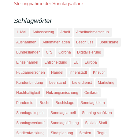
Stellungnahme der Sonntagsallianz
Schlagwörter
1. Mai
Anlassbezug
Arbeit
Arbeitnehmerschutz
Ausnahmen
Automatenläden
Beschluss
Bonuskarte
Bundesländer
City
Corona
Digitalisierung
Einzelhandel
Entscheidung
EU
Europa
Fußgängerzonen
Handel
Innenstadt
Knsupr
Kundenbindung
Leerstand
Lieferdienst
Marketing
Nachhaltigkeit
Nutzungsmischung
Omikron
Pandemie
Recht
Rechtslage
Sonntag feiern
Sonntags-Impuls
Sonntagsarbeit
Sonntag schützen
Sonntagsverkauf
Sonntagsöffnung
Soziale Stadt
Stadtentwicklung
Stadtplanung
Strafen
Tegut