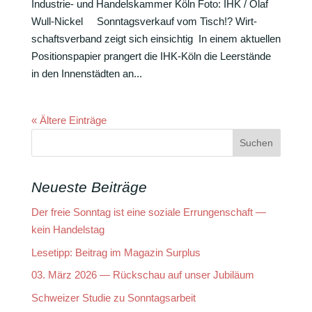
Indus­trie- und Handels­kammer Köln Foto: IHK / Olaf
Wull-Nickel Sonn­tags­ver­kauf vom Tisch!? Wirt­
schafts­ver­band zeigt sich einsichtig In einem aktu­ellen
Posi­ti­ons­pa­pier pran­gert die IHK-Köln die Leer­stände
in den Innen­städten an...
« Ältere Einträge
Neueste Beiträge
Der freie Sonntag ist eine soziale Errungenschaft —
kein Handelstag
Lesetipp: Beitrag im Magazin Surplus
03. März 2026 — Rückschau auf unser Jubiläum
Schweizer Studie zu Sonntagsarbeit