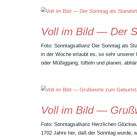
Voll im Bild — Der S
Foto: Sonn­tags­al­lianz Der Sonntag als S
in der Woche erlaubt es, so sehr unserer K
oder Müßig­gang, tüfteln und planen, abhä
Voll im Bild — Gru
Foto: Sonn­tags­al­lianz Herz­li­chen Glüc
1702 Jahre her, daß der Sonntag wurde, was