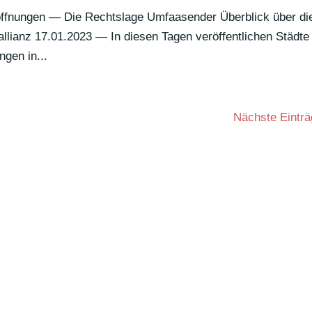
öff­nungen — Die Rechtslage Umfaa­sender Über­blick über di
lianz 17.01.2023 — In diesen Tagen veröf­fent­li­chen Städte
ngen in...
Nächste Einträ