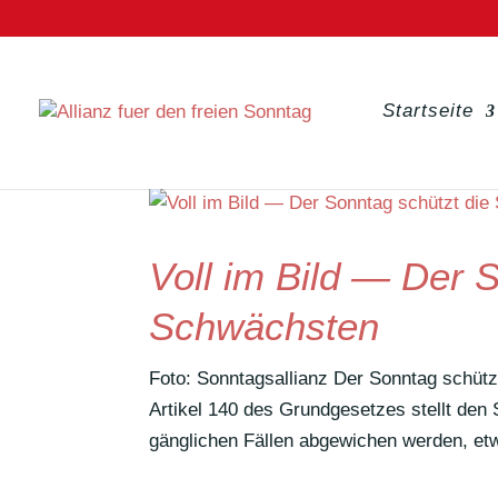
Startseite
Voll im Bild — Der 
Schwächsten
Foto: Sonn­tags­al­lianz Der Sonntag schü
Artikel 140 des Grund­ge­setzes stellt de
gäng­li­chen Fällen abge­wi­chen werden, etw