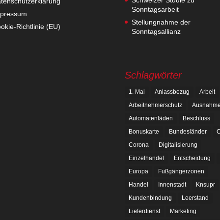
tenschutzerklärung
Sonntagsarbeit
pressum
Stellungnahme der
okie-Richtlinie (EU)
Sonntagsallianz
Schlagwörter
1. Mai
Anlassbezug
Arbeit
Arbeitnehmerschutz
Ausnahm
Automatenläden
Beschluss
Bonuskarte
Bundesländer
C
Corona
Digitalisierung
Einzelhandel
Entscheidung
Europa
Fußgängerzonen
Handel
Innenstadt
Knsupr
Kundenbindung
Leerstand
Lieferdienst
Marketing