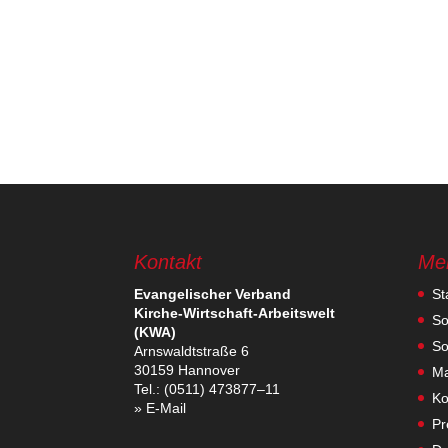
Kontakt
Me
Evan­ge­li­scher Verband
St
Kirche-Wirt­schaft-Arbeits­welt
So
(KWA)
So
Arns­waldt­straße 6
30159 Hannover
Ma
Tel.: (0511) 473877–11
Ko
» E‑Mail
Pr