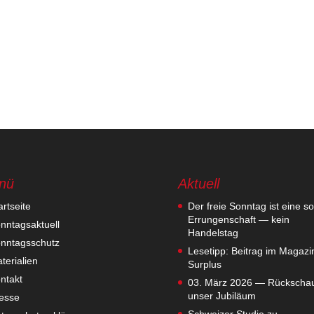
nü
Aktuell
artseite
Der freie Sonntag ist eine so
Errungenschaft — kein
nntagsaktuell
Handelstag
nntagsschutz
Lesetipp: Beitrag im Magazi
terialien
Surplus
ntakt
03. März 2026 — Rückschau
unser Jubiläum
esse
Schweizer Studie zu