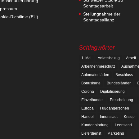
tenschutzerklärung
Sonntagsarbeit
pressum
Stellungnahme der
okie-Richtlinie (EU)
Sonntagsallianz
Schlagwörter
1. Mai
Anlassbezug
Arbeit
Arbeitnehmerschutz
Ausnahm
Automatenläden
Beschluss
Bonuskarte
Bundesländer
C
Corona
Digitalisierung
Einzelhandel
Entscheidung
Europa
Fußgängerzonen
Handel
Innenstadt
Knsupr
Kundenbindung
Leerstand
Lieferdienst
Marketing