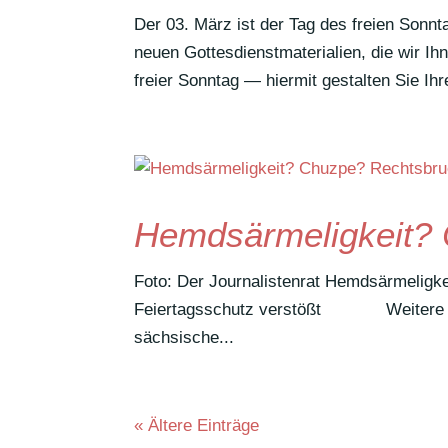
Der 03. März ist der Tag des freien Sonn­
neuen Gottes­dienst­ma­te­ria­lien, die wir 
freier Sonntag — hiermit gestalten Sie Ihr
Hemdsärmeligkeit? 
Foto: Der Journalistenrat Hemds­är­me­li
Feier­tags­schutz verstößt Weitere B
säch­si­sche...
« Ältere Einträge