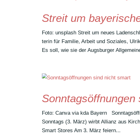
Streit um bayerisch
Foto: unsplash Streit um neues Laden­schl
terin für Familie, Arbeit und Soziales, Ulr
Es soll, wie sie der Augs­burger Allge­mein
Sonntagsöffnungen s
Foto: Canva via kda Bayern Sonn­tags­öff­n
Sonn­tags (3. März) wirbt Allianz aus Kir
Smart Stores Am 3. März feiern...