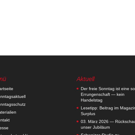
nü
Aktuell
artseite
Der freie Sonntag ist eine so
Errungenschaft — kein
nntagsaktuell
Handelstag
nntagsschutz
Lesetipp: Beitrag im Magazi
terialien
Surplus
ntakt
03. März 2026 — Rückschau
unser Jubiläum
esse
Schweizer Studie zu