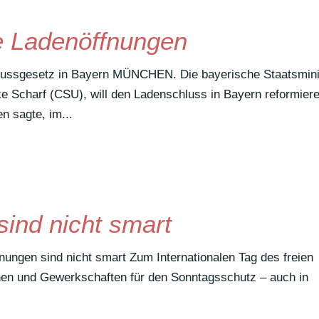
e Ladenöffnungen
uss­ge­setz in Bayern MÜNCHEN. Die baye­ri­sche Staats­mi­n
ike Scharf (CSU), will den Laden­schluss in Bayern refor­mier
en sagte, im...
ind nicht smart
ungen sind nicht smart Zum Inter­na­tio­nalen Tag des freien
chen und Gewerk­schaften für den Sonn­tags­schutz – auch in