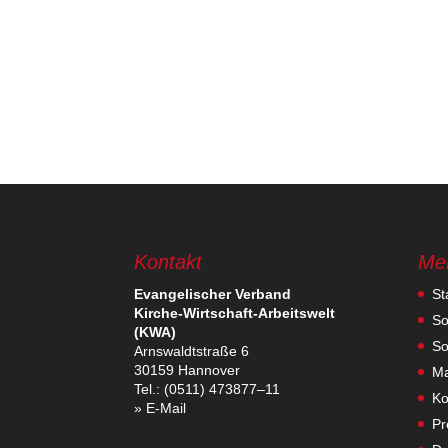
Kontakt
Me
Evan­ge­li­scher Verband
St
Kirche-Wirt­schaft-Arbeits­welt
So
(KWA)
So
Arns­waldt­straße 6
30159 Hannover
Ma
Tel.: (0511) 473877–11
Ko
» E‑Mail
Pr