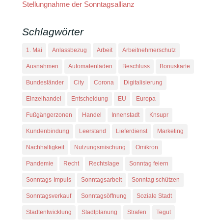
Stellungnahme der Sonntagsallianz
Schlagwörter
1. Mai
Anlassbezug
Arbeit
Arbeitnehmerschutz
Ausnahmen
Automatenläden
Beschluss
Bonuskarte
Bundesländer
City
Corona
Digitalisierung
Einzelhandel
Entscheidung
EU
Europa
Fußgängerzonen
Handel
Innenstadt
Knsupr
Kundenbindung
Leerstand
Lieferdienst
Marketing
Nachhaltigkeit
Nutzungsmischung
Omikron
Pandemie
Recht
Rechtslage
Sonntag feiern
Sonntags-Impuls
Sonntagsarbeit
Sonntag schützen
Sonntagsverkauf
Sonntagsöffnung
Soziale Stadt
Stadtentwicklung
Stadtplanung
Strafen
Tegut