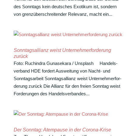
des Sonn­tags kein deut­sches Exotikum ist, sondern
von grenz­über­schrei­tender Rele­vanz, macht ein...
Sonntagsallianz weist Unternehmerforderung
zurück
Foto: Ruch­indra Guna­se­kara / Unsplash Handels­
ver­band HDE fordert Auswei­tung von Nacht- und
Sonntagsarbeit Sonn­tags­al­lianz weist Unter­neh­mer­for­
de­rung zurück Die Allianz für den freien Sonntag weist
Forde­rungen des Handels­ver­bandes...
Der Sonntag: Atempause in der Corona-Krise