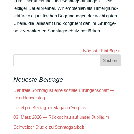
Zum Thema Handel und Sonn­tags­öff­nungen — ein
leidiger Dauer­brenner. Wir empfehlen als Hinter­grund­
lek­türe die juris­ti­schen Begrün­dungen der wich­tigsten
Urteile, die alle­samt und kongruent den im Grund­ge­
setz veran­kerten Sonn­tags­schutz bestärken....
Nächste Einträge »
Neueste Beiträge
Der freie Sonntag ist eine soziale Errungenschaft —
kein Handelstag
Lesetipp: Beitrag im Magazin Surplus
03. März 2026 — Rückschau auf unser Jubiläum
Schweizer Studie zu Sonntagsarbeit