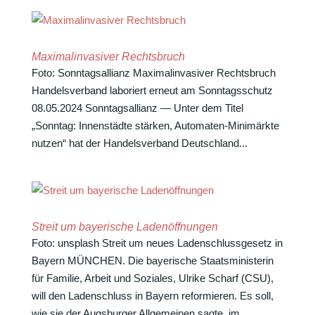
Maximalinvasiver Rechtsbruch
Foto: Sonn­tags­al­lianz Maxi­mal­in­va­siver Rechtsbruch
Handels­ver­band labo­riert erneut am Sonntagsschutz
08.05.2024 Sonn­tags­al­lianz — Unter dem Titel
„Sonntag: Innen­städte stärken, Auto­maten-Mini­märkte
nutzen“ hat der Handels­ver­band Deutsch­land...
Streit um bayerische Ladenöffnungen
Foto: unsplash Streit um neues Laden­schluss­ge­setz in
Bayern MÜNCHEN. Die baye­ri­sche Staats­mi­nis­terin
für Familie, Arbeit und Soziales, Ulrike Scharf (CSU),
will den Laden­schluss in Bayern refor­mieren. Es soll,
wie sie der Augs­burger Allge­meinen sagte, im...