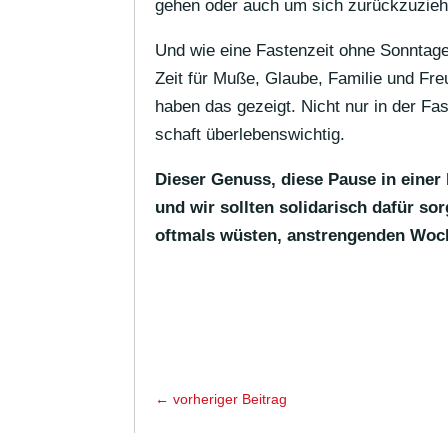
gehen oder auch um sich zurückzuzieh
Und wie eine Fasten­zeit ohne Sonn­tage
Zeit für Muße, Glaube, Familie und Fr
haben das gezeigt. Nicht nur in der Fast
schaft überlebenswichtig.
Dieser Genuss, diese Pause in einer b
und wir sollten soli­da­risch dafür s
oftmals wüsten, anstren­genden Woc
←
vorhe­riger Beitrag