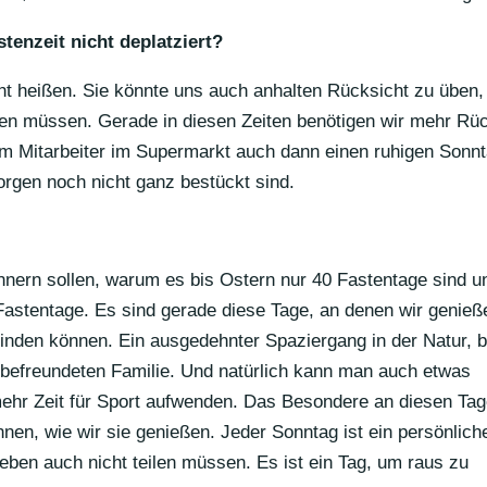
ten­zeit nicht deplatziert?
ht heißen. Sie könnte uns auch anhalten Rück­sicht zu üben,
en müssen. Gerade in diesen Zeiten benö­tigen wir mehr Rü
m Mitar­beiter im Super­markt auch dann einen ruhigen Sonn
rgen noch nicht ganz bestückt sind.
n­nern sollen, warum es bis Ostern nur 40 Fasten­tage sind u
Fasten­tage. Es sind gerade diese Tage, an denen wir genieß
inden können. Ein ausge­dehnter Spazier­gang in der Natur, b
befreun­deten Familie. Und natür­lich kann man auch etwas
mehr Zeit für Sport aufwenden. Das Beson­dere an diesen Ta
nen, wie wir sie genießen. Jeder Sonntag ist ein persön­li­ch
eben auch nicht teilen müssen. Es ist ein Tag, um raus zu