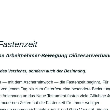
Fastenzeit
sche Arbeitnehmer-Bewegung Diözesanverban
eit des Verzichts, sondern auch der Besinnung.
s — mit dem Ascher­mitt­woch — die Fasten­zeit beginnt. Für
t von jenem Tag bis zum Oster­fest eine beson­dere Bedeu­tun
 in Anleh­nung an das Neue Testa­ment fasten viele Gläu­bige 4
In modernen Zeiten hat die Fasten­zeit für immer weniger
Dennoch nehmen sich viele zurück und üben Verzicht. Einige