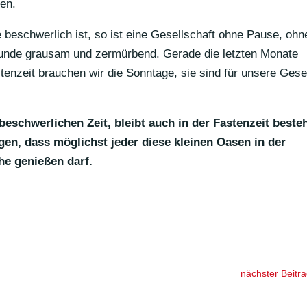
en.
 beschwer­lich ist, so ist eine Gesell­schaft ohne Pause, ohn
eunde grausam und zermür­bend. Gerade die letzten Monate
en­zeit brau­chen wir die Sonn­tage, sie sind für unsere Gesel
eschwer­li­chen Zeit, bleibt auch in der Fasten­zeit beste
orgen, dass möglichst jeder diese kleinen Oasen in der
he genießen darf.
nächster Beitr