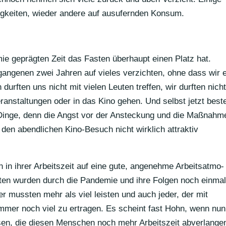
ig­keiten, wieder andere auf ausufernden Konsum.
emie geprägten Zeit das Fasten über­haupt einen Platz hat.
rgan­genen zwei Jahren auf vieles verzichten, ohne dass wir 
durften uns nicht mit vielen Leuten treffen, wir durften nicht
er­an­stal­tungen oder in das Kino gehen. Und selbst jetzt best
e Dinge, denn die Angst vor der Anste­ckung und die Maßnahm
en abend­li­chen Kino-Besuch nicht wirk­lich attraktiv
n ihrer Arbeits­zeit auf eine gute, ange­nehme Arbeits­at­mo­
eiten wurden durch die Pandemie und ihre Folgen noch einma
eger mussten mehr als viel leisten und auch jeder, der mit
 immer noch viel zu ertragen. Es scheint fast Hohn, wenn nun
sen, die diesen Menschen noch mehr Arbeits­zeit abverlange