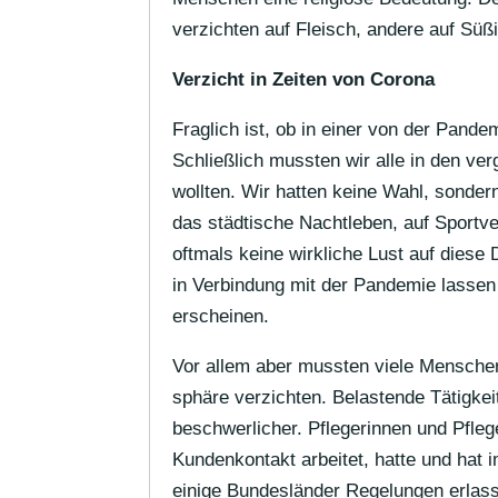
verzichten auf Fleisch, andere auf Süß
Verzicht in Zeiten von Corona
Frag­lich ist, ob in einer von der Pand
Schließ­lich mussten wir alle in den ve
wollten. Wir hatten keine Wahl, sondern 
das städ­ti­sche Nacht­leben, auf Sport­v
oftmals keine wirk­liche Lust auf dies
in Verbin­dung mit der Pandemie lassen d
erscheinen.
Vor allem aber mussten viele Menschen i
sphäre verzichten. Belas­tende Tätig­k
beschwer­li­cher. Pfle­ge­rinnen und Pfl
Kunden­kon­takt arbeitet, hatte und hat
einige Bundes­länder Rege­lungen erlas